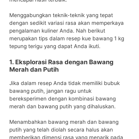
Menggabungkan teknik-teknik yang tepat
dengan sedikit variasi rasa akan memperkaya
pengalaman kuliner Anda. Nah berikut
merupakan tips dalam resep kue bawang 1 kg
tepung terigu yang dapat Anda ikuti.
1. Eksplorasi Rasa dengan Bawang
Merah dan Putih
Jika dalam resep Anda tidak memiliki bubuk
bawang putih, jangan ragu untuk
bereksperimen dengan kombinasi bawang
merah dan bawang putih yang dihaluskan.
Menambahkan bawang merah dan bawang
putih yang telah diolah secara halus akan
memberikan dimensi rasa yang menarik pada