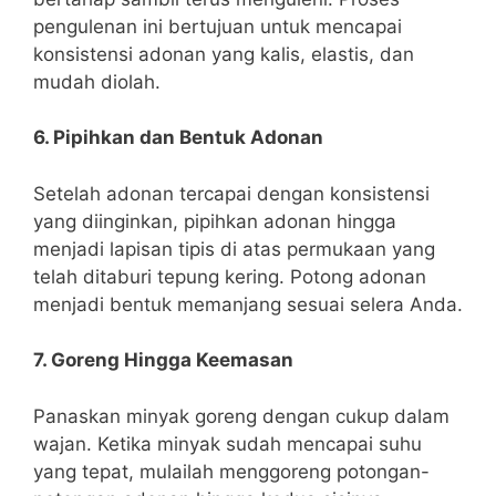
pengulenan ini bertujuan untuk mencapai
konsistensi adonan yang kalis, elastis, dan
mudah diolah.
6. Pipihkan dan Bentuk Adonan
Setelah adonan tercapai dengan konsistensi
yang diinginkan, pipihkan adonan hingga
menjadi lapisan tipis di atas permukaan yang
telah ditaburi tepung kering. Potong adonan
menjadi bentuk memanjang sesuai selera Anda.
7. Goreng Hingga Keemasan
Panaskan minyak goreng dengan cukup dalam
wajan. Ketika minyak sudah mencapai suhu
yang tepat, mulailah menggoreng potongan-