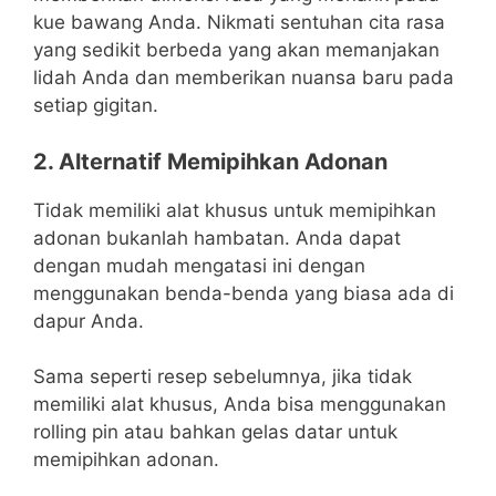
kue bawang Anda. Nikmati sentuhan cita rasa
yang sedikit berbeda yang akan memanjakan
lidah Anda dan memberikan nuansa baru pada
setiap gigitan.
2. Alternatif Memipihkan Adonan
Tidak memiliki alat khusus untuk memipihkan
adonan bukanlah hambatan. Anda dapat
dengan mudah mengatasi ini dengan
menggunakan benda-benda yang biasa ada di
dapur Anda.
Sama seperti resep sebelumnya, jika tidak
memiliki alat khusus, Anda bisa menggunakan
rolling pin atau bahkan gelas datar untuk
memipihkan adonan.