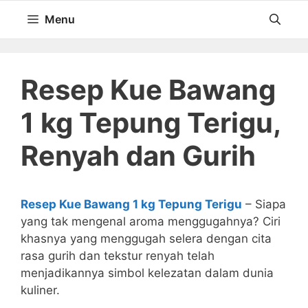
Langsung
Menu
ke
isi
Resep Kue Bawang
1 kg Tepung Terigu,
Renyah dan Gurih
Resep Kue Bawang 1 kg Tepung Terigu
– Siapa
yang tak mengenal aroma menggugahnya? Ciri
khasnya yang menggugah selera dengan cita
rasa gurih dan tekstur renyah telah
menjadikannya simbol kelezatan dalam dunia
kuliner.