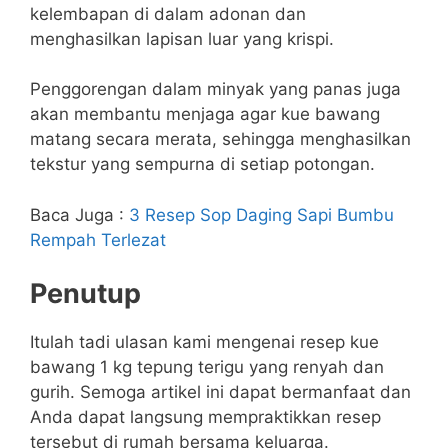
kelembapan di dalam adonan dan
menghasilkan lapisan luar yang krispi.
Penggorengan dalam minyak yang panas juga
akan membantu menjaga agar kue bawang
matang secara merata, sehingga menghasilkan
tekstur yang sempurna di setiap potongan.
Baca Juga :
3 Resep Sop Daging Sapi Bumbu
Rempah Terlezat
Penutup
Itulah tadi ulasan kami mengenai resep kue
bawang 1 kg tepung terigu yang renyah dan
gurih. Semoga artikel ini dapat bermanfaat dan
Anda dapat langsung mempraktikkan resep
tersebut di rumah bersama keluarga.