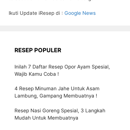
Ikuti Update iResep di :
Google News
RESEP POPULER
Inilah 7 Daftar Resep Opor Ayam Spesial,
Wajib Kamu Coba !
4 Resep Minuman Jahe Untuk Asam
Lambung, Gampang Membuatnya !
Resep Nasi Goreng Spesial, 3 Langkah
Mudah Untuk Membuatnya