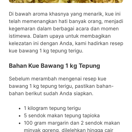
Di bawah aroma khasnya yang menarik, kue ini
telah memenangkan hati banyak orang, menjadi
kegemaran dalam berbagai acara dan momen
istimewa. Dalam upaya untuk membagikan
kelezatan ini dengan Anda, kami hadirkan resep
kue bawang 1 kg tepung terigu.
Bahan Kue Bawang 1 kg Tepung
Sebelum merambah mengenai resep kue
bawang 1 kg tepung terigu, pastikan bahan-
bahan berikut sudah Anda siapkan.
1 kilogram tepung terigu
5 sendok makan tepung tapioka
100 gram margarin dan 2 sendok makan
minyak goreng, dilelehkan hingga cair