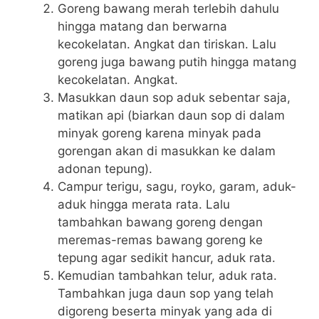
Goreng bawang merah terlebih dahulu
hingga matang dan berwarna
kecokelatan. Angkat dan tiriskan. Lalu
goreng juga bawang putih hingga matang
kecokelatan. Angkat.
Masukkan daun sop aduk sebentar saja,
matikan api (biarkan daun sop di dalam
minyak goreng karena minyak pada
gorengan akan di masukkan ke dalam
adonan tepung).
Campur terigu, sagu, royko, garam, aduk-
aduk hingga merata rata. Lalu
tambahkan bawang goreng dengan
meremas-remas bawang goreng ke
tepung agar sedikit hancur, aduk rata.
Kemudian tambahkan telur, aduk rata.
Tambahkan juga daun sop yang telah
digoreng beserta minyak yang ada di