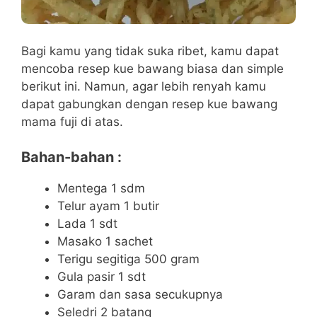
Bagi kamu yang tidak suka ribet, kamu dapat
mencoba resep kue bawang biasa dan simple
berikut ini. Namun, agar lebih renyah kamu
dapat gabungkan dengan resep kue bawang
mama fuji di atas.
Bahan-bahan :
Mentega 1 sdm
Telur ayam 1 butir
Lada 1 sdt
Masako 1 sachet
Terigu segitiga 500 gram
Gula pasir 1 sdt
Garam dan sasa secukupnya
Seledri 2 batang