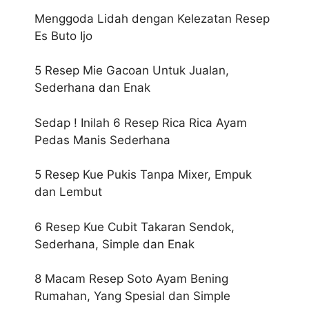
Menggoda Lidah dengan Kelezatan Resep
Es Buto Ijo
5 Resep Mie Gacoan Untuk Jualan,
Sederhana dan Enak
Sedap ! Inilah 6 Resep Rica Rica Ayam
Pedas Manis Sederhana
5 Resep Kue Pukis Tanpa Mixer, Empuk
dan Lembut
6 Resep Kue Cubit Takaran Sendok,
Sederhana, Simple dan Enak
8 Macam Resep Soto Ayam Bening
Rumahan, Yang Spesial dan Simple