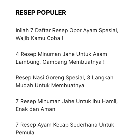
RESEP POPULER
Inilah 7 Daftar Resep Opor Ayam Spesial,
Wajib Kamu Coba !
4 Resep Minuman Jahe Untuk Asam
Lambung, Gampang Membuatnya !
Resep Nasi Goreng Spesial, 3 Langkah
Mudah Untuk Membuatnya
7 Resep Minuman Jahe Untuk Ibu Hamil,
Enak dan Aman
7 Resep Ayam Kecap Sederhana Untuk
Pemula