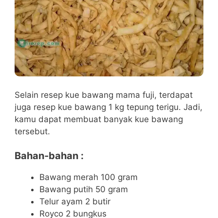
Selain resep kue bawang mama fuji, terdapat
juga resep kue bawang 1 kg tepung terigu. Jadi,
kamu dapat membuat banyak kue bawang
tersebut.
Bahan-bahan :
Bawang merah 100 gram
Bawang putih 50 gram
Telur ayam 2 butir
Royco 2 bungkus