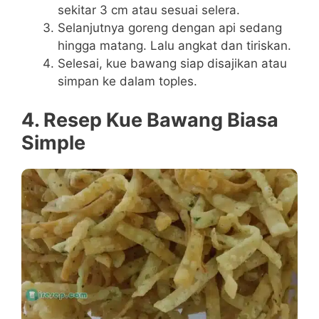
sekitar 3 cm atau sesuai selera.
Selanjutnya goreng dengan api sedang
hingga matang. Lalu angkat dan tiriskan.
Selesai, kue bawang siap disajikan atau
simpan ke dalam toples.
4. Resep Kue Bawang Biasa
Simple