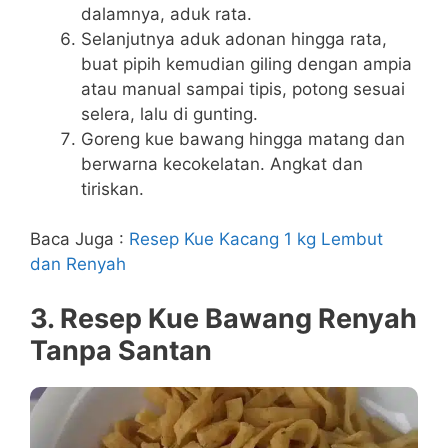
dalamnya, aduk rata.
Selanjutnya aduk adonan hingga rata,
buat pipih kemudian giling dengan ampia
atau manual sampai tipis, potong sesuai
selera, lalu di gunting.
Goreng kue bawang hingga matang dan
berwarna kecokelatan. Angkat dan
tiriskan.
Baca Juga :
Resep Kue Kacang 1 kg Lembut
dan Renyah
3. Resep Kue Bawang Renyah
Tanpa Santan