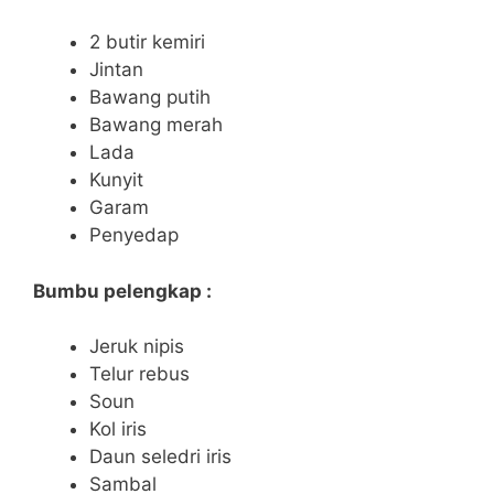
2 butir kemiri
Jintan
Bawang putih
Bawang merah
Lada
Kunyit
Garam
Penyedap
Bumbu pelengkap :
Jeruk nipis
Telur rebus
Soun
Kol iris
Daun seledri iris
Sambal