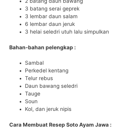
2 batang daun bawang
3 batang serai geprek
3 lembar daun salam
6 lembar daun jeruk
3 helai seledri utuh lalu simpulkan
Bahan-bahan pelengkap :
Sambal
Perkedel kentang
Telur rebus
Daun bawang seledri
Tauge
Soun
Kol, dan jeruk nipis
Cara Membuat Resep Soto Ayam Jawa :