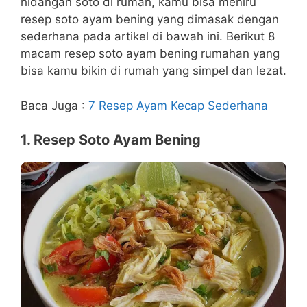
hidangan soto di rumah, kamu bisa meniru
resep soto ayam bening yang dimasak dengan
sederhana pada artikel di bawah ini. Berikut 8
macam resep soto ayam bening rumahan yang
bisa kamu bikin di rumah yang simpel dan lezat.
Baca Juga :
7 Resep Ayam Kecap Sederhana
1. Resep Soto Ayam Bening