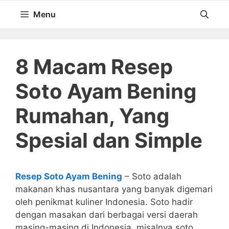
Langsung
Menu
ke
isi
8 Macam Resep
Soto Ayam Bening
Rumahan, Yang
Spesial dan Simple
Resep Soto Ayam Bening
– Soto adalah
makanan khas nusantara yang banyak digemari
oleh penikmat kuliner Indonesia. Soto hadir
dengan masakan dari berbagai versi daerah
masing-masing di Indonesia, misalnya soto