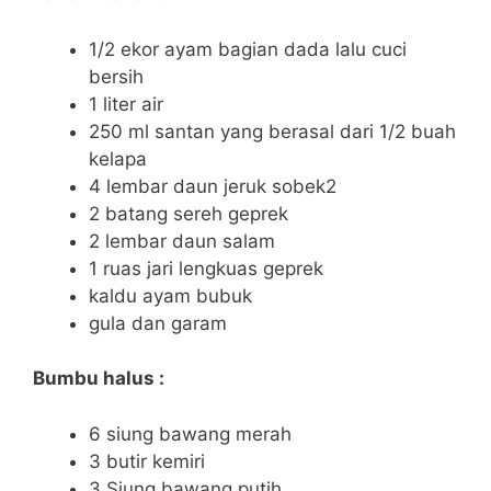
1/2 ekor ayam bagian dada lalu cuci
bersih
1 liter air
250 ml santan yang berasal dari 1/2 buah
kelapa
4 lembar daun jeruk sobek2
2 batang sereh geprek
2 lembar daun salam
1 ruas jari lengkuas geprek
kaldu ayam bubuk
gula dan garam
Bumbu halus :
6 siung bawang merah
3 butir kemiri
3 Siung bawang putih