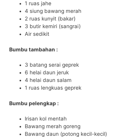
1 ruas jahe
4 siung bawang merah
2 ruas kunyit (bakar)
3 butir kemiri (sangrai)
Air sedikit
Bumbu tambahan :
3 batang serai geprek
6 helai daun jeruk
4 helai daun salam
1 ruas lengkuas geprek
Bumbu pelengkap :
Irisan kol mentah
Bawang merah goreng
Bawang daun (potong kecil-kecil)