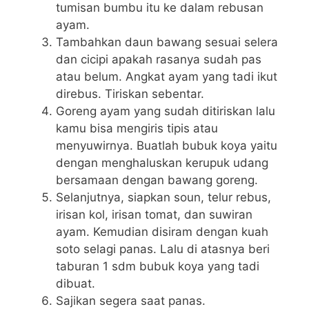
tumisan bumbu itu ke dalam rebusan
ayam.
Tambahkan daun bawang sesuai selera
dan cicipi apakah rasanya sudah pas
atau belum. Angkat ayam yang tadi ikut
direbus. Tiriskan sebentar.
Goreng ayam yang sudah ditiriskan lalu
kamu bisa mengiris tipis atau
menyuwirnya. Buatlah bubuk koya yaitu
dengan menghaluskan kerupuk udang
bersamaan dengan bawang goreng.
Selanjutnya, siapkan soun, telur rebus,
irisan kol, irisan tomat, dan suwiran
ayam. Kemudian disiram dengan kuah
soto selagi panas. Lalu di atasnya beri
taburan 1 sdm bubuk koya yang tadi
dibuat.
Sajikan segera saat panas.