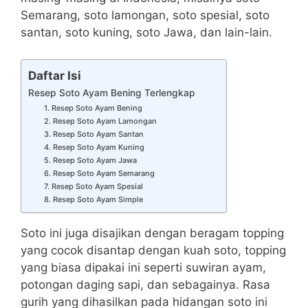
Semarang, soto lamongan, soto spesial, soto
santan, soto kuning, soto Jawa, dan lain-lain.
Daftar Isi
Resep Soto Ayam Bening Terlengkap
1. Resep Soto Ayam Bening
2. Resep Soto Ayam Lamongan
3. Resep Soto Ayam Santan
4. Resep Soto Ayam Kuning
5. Resep Soto Ayam Jawa
6. Resep Soto Ayam Semarang
7. Resep Soto Ayam Spesial
8. Resep Soto Ayam Simple
Soto ini juga disajikan dengan beragam topping
yang cocok disantap dengan kuah soto, topping
yang biasa dipakai ini seperti suwiran ayam,
potongan daging sapi, dan sebagainya. Rasa
gurih yang dihasilkan pada hidangan soto ini