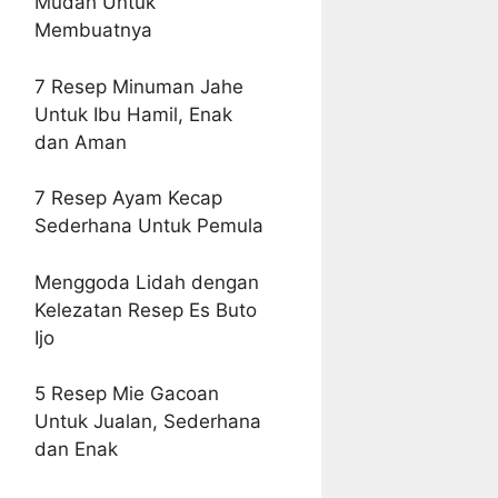
Mudah Untuk
Membuatnya
7 Resep Minuman Jahe
Untuk Ibu Hamil, Enak
dan Aman
7 Resep Ayam Kecap
Sederhana Untuk Pemula
Menggoda Lidah dengan
Kelezatan Resep Es Buto
Ijo
5 Resep Mie Gacoan
Untuk Jualan, Sederhana
dan Enak