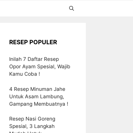
RESEP POPULER
Inilah 7 Daftar Resep
Opor Ayam Spesial, Wajib
Kamu Coba !
4 Resep Minuman Jahe
Untuk Asam Lambung,
Gampang Membuatnya !
Resep Nasi Goreng
Spesial, 3 Langkah