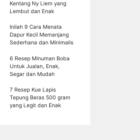
Kentang Ny Liem yang
Lembut dan Enak
Inilah 9 Cara Menata
Dapur Kecil Memanjang
Sederhana dan Minimalis
6 Resep Minuman Boba
Untuk Jualan, Enak,
Segar dan Mudah
7 Resep Kue Lapis
Tepung Beras 500 gram
yang Legit dan Enak