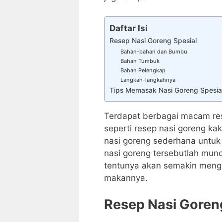
Daftar Isi
Resep Nasi Goreng Spesial
Bahan-bahan dan Bumbu
Bahan Tumbuk
Bahan Pelengkap
Langkah-langkahnya
Tips Memasak Nasi Goreng Spesia
Terdapat berbagai macam res
seperti resep nasi goreng kak
nasi goreng sederhana untu
nasi goreng tersebutlah muncu
tentunya akan semakin meng
makannya.
Resep Nasi Goren