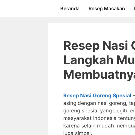
Langsung
Beranda
Resep Masakan
ke
isi
Resep Nasi 
Langkah Mu
Membuatny
Resep Nasi Goreng Spesial
–
asing dengan nasi goreng, t
goreng spesial yang begitu 
masyarakat Indonesia tentun
karena selain mudah membua
juga simpel.