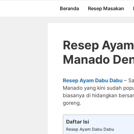
Langsung
Beranda
Resep Masakan
ke
isi
Resep Ayam
Manado Den
Resep Ayam Dabu Dabu
– Sa
Manado yang kini sudah popu
biasanya di hidangkan bersa
goreng.
Daftar Isi
Resep Ayam Dabu Dabu