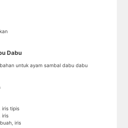
kan
bu Dabu
 bahan untuk ayam sambal dabu dabu
h
ris tipis
iris
buah, iris