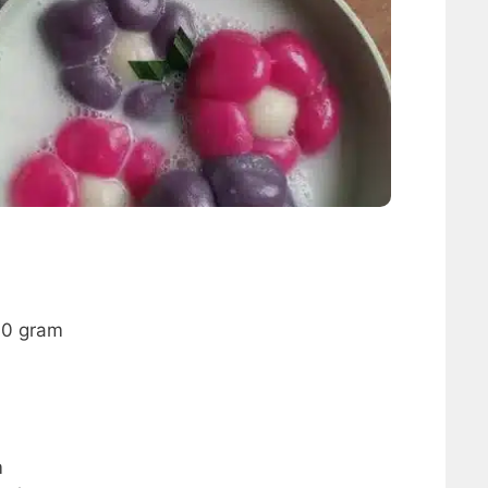
00 gram
m