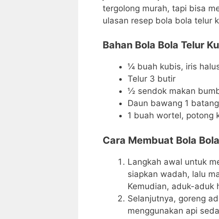
tergolong murah, tapi bisa me
ulasan resep bola bola telur 
Bahan Bola Bola Telur Ku
¼ buah kubis, iris halu
Telur 3 butir
½ sendok makan bumb
Daun bawang 1 batang, i
1 buah wortel, potong 
Cara Membuat Bola Bola 
Langkah awal untuk me
siapkan wadah, lalu 
Kemudian, aduk-aduk h
Selanjutnya, goreng a
menggunakan api sedan