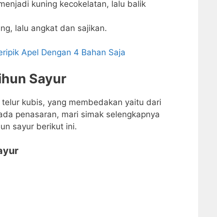
njadi kuning kecokelatan, lalu balik
ng, lalu angkat dan sajikan.
ripik Apel Dengan 4 Bahan Saja
ihun Sayur
 telur kubis, yang membedakan yaitu dari
ada penasaran, mari simak selengkapnya
n sayur berikut ini.
ayur