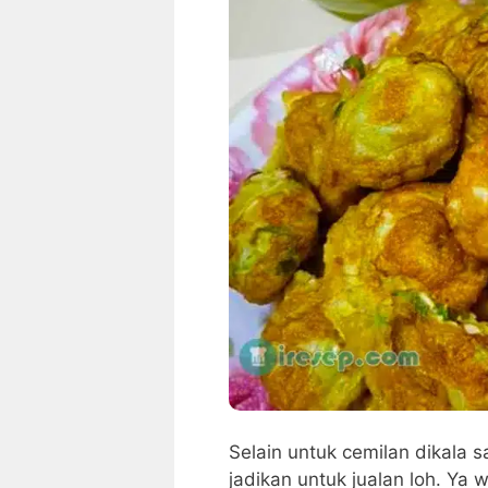
Selain untuk cemilan dikala s
jadikan untuk jualan loh. Y