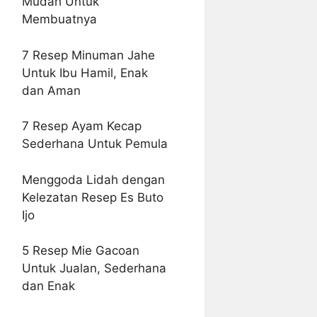
Mudah Untuk
Membuatnya
7 Resep Minuman Jahe
Untuk Ibu Hamil, Enak
dan Aman
7 Resep Ayam Kecap
Sederhana Untuk Pemula
Menggoda Lidah dengan
Kelezatan Resep Es Buto
Ijo
5 Resep Mie Gacoan
Untuk Jualan, Sederhana
dan Enak