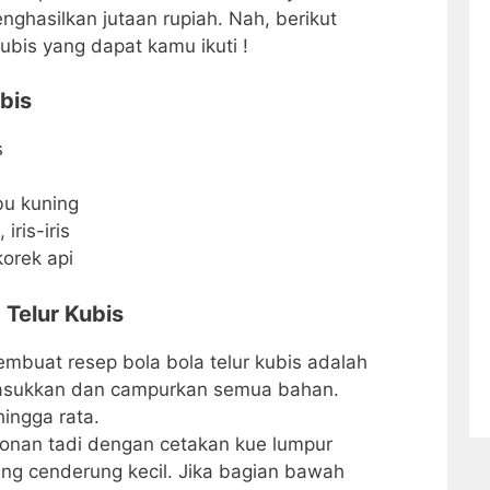
nghasilkan jutaan rupiah. Nah, berikut
kubis yang dapat kamu ikuti !
bis
s
u kuning
ris-iris
korek api
Telur Kubis
mbuat resep bola bola telur kubis adalah
masukkan dan campurkan semua bahan.
ingga rata.
donan tadi dengan cetakan kue lumpur
g cenderung kecil. Jika bagian bawah