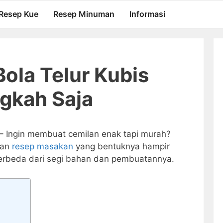
Resep Kue
Resep Minuman
Informasi
Bola Telur Kubis
gkah Saja
– Ingin membuat cemilan enak tapi murah?
kan
resep masakan
yang bentuknya hampir
 berbeda dari segi bahan dan pembuatannya.