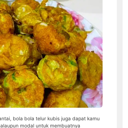
antai, bola bola telur kubis juga dapat kamu
a walaupun modal untuk membuatnya