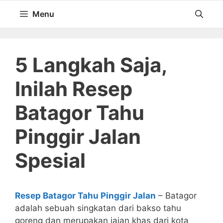
Langsung
Menu
ke
isi
5 Langkah Saja,
Inilah Resep
Batagor Tahu
Pinggir Jalan
Spesial
Resep Batagor Tahu Pinggir Jalan
– Batagor
adalah sebuah singkatan dari bakso tahu
goreng dan merupakan jajan khas dari kota