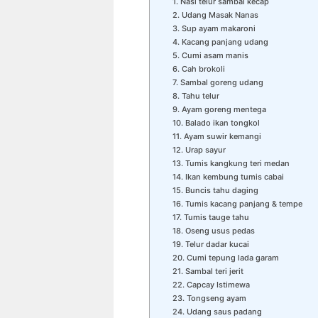
1. Nasi telur sambal kecap
2. Udang Masak Nanas
3. Sup ayam makaroni
4. Kacang panjang udang
5. Cumi asam manis
6. Cah brokoli
7. Sambal goreng udang
8. Tahu telur
9. Ayam goreng mentega
10. Balado ikan tongkol
11. Ayam suwir kemangi
12. Urap sayur
13. Tumis kangkung teri medan
14. Ikan kembung tumis cabai
15. Buncis tahu daging
16. Tumis kacang panjang & tempe
17. Tumis tauge tahu
18. Oseng usus pedas
19. Telur dadar kucai
20. Cumi tepung lada garam
21. Sambal teri jerit
22. Capcay Istimewa
23. Tongseng ayam
24. Udang saus padang