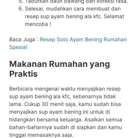
Taburkan daun bawang dan koreksi rasa.
Selesai, mudahkan cara membuat dan
resep sup ayam bening ala kfc. Selamat
mencoba !
Baca Juga :
Resep Soto Ayam Bening Rumahan
Spesial
Makanan Rumahan yang
Praktis
Berbicara mengenai waktu menyajikan resep
sup ayam bening ala kfc, sebenarnya tidak
lama. Cukup 30 menit saja, kamu sudah bisa
menyajikan sup ayam bening ini untuk di
hidangkan bersama keluarga. Asalkan semua
bahan-bahannya sudah di siapkan dan kamu
tinggal memasaknya saja.