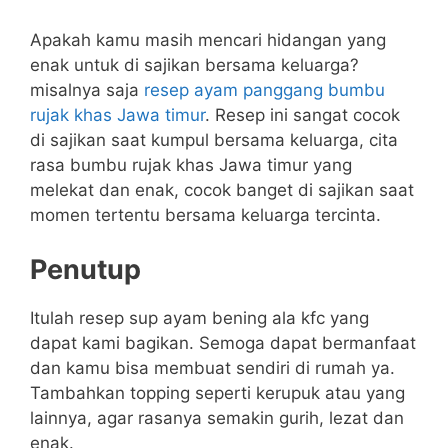
Apakah kamu masih mencari hidangan yang
enak untuk di sajikan bersama keluarga?
misalnya saja
resep ayam panggang bumbu
rujak khas Jawa timur
. Resep ini sangat cocok
di sajikan saat kumpul bersama keluarga, cita
rasa bumbu rujak khas Jawa timur yang
melekat dan enak, cocok banget di sajikan saat
momen tertentu bersama keluarga tercinta.
Penutup
Itulah resep sup ayam bening ala kfc yang
dapat kami bagikan. Semoga dapat bermanfaat
dan kamu bisa membuat sendiri di rumah ya.
Tambahkan topping seperti kerupuk atau yang
lainnya, agar rasanya semakin gurih, lezat dan
enak.