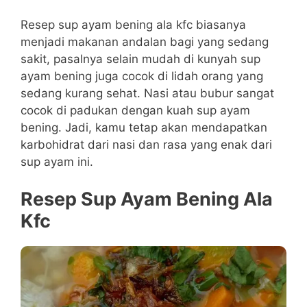
Resep sup ayam bening ala kfc biasanya
menjadi makanan andalan bagi yang sedang
sakit, pasalnya selain mudah di kunyah sup
ayam bening juga cocok di lidah orang yang
sedang kurang sehat. Nasi atau bubur sangat
cocok di padukan dengan kuah sup ayam
bening. Jadi, kamu tetap akan mendapatkan
karbohidrat dari nasi dan rasa yang enak dari
sup ayam ini.
Resep Sup Ayam Bening Ala
Kfc