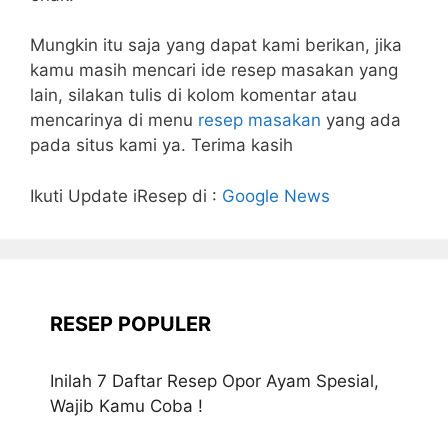
Mungkin itu saja yang dapat kami berikan, jika
kamu masih mencari ide resep masakan yang
lain, silakan tulis di kolom komentar atau
mencarinya di menu
resep masakan
yang ada
pada situs kami ya. Terima kasih
Ikuti Update iResep di :
Google News
RESEP POPULER
Inilah 7 Daftar Resep Opor Ayam Spesial,
Wajib Kamu Coba !