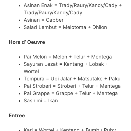
Asinan Enak = Trady/Raury/Kandy/Cady +
Trady/Raury/Kandy/Cady
Asinan = Cabber
Salad Lembut = Melotoma + Dhilon
Hors d’ Oeuvre
Pai Melon = Melon + Telur + Mentega
Sayuran Lezat = Kentang + Lobak +
Wortel
Tempura = Ubi Jalar + Matsutake + Paku
Pai Stroberi = Stroberi + Telur + Mentega
Pai Grappe = Grappe + Telur + Mentega
Sashimi = Ikan
Entree
Kari = Wortel + Kentang + Bumbu Ruby