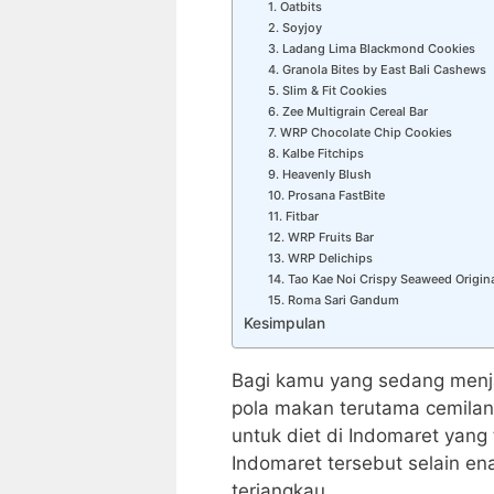
1. Oatbits
2. Soyjoy
3. Ladang Lima Blackmond Cookies
4. Granola Bites by East Bali Cashews
5. Slim & Fit Cookies
6. Zee Multigrain Cereal Bar
7. WRP Chocolate Chip Cookies
8. Kalbe Fitchips
9. Heavenly Blush
10. Prosana FastBite
11. Fitbar
12. WRP Fruits Bar
13. WRP Delichips
14. Tao Kae Noi Crispy Seaweed Origin
15. Roma Sari Gandum
Kesimpulan
Bagi kamu yang sedang menja
pola makan terutama cemilan
untuk diet di Indomaret yang
Indomaret tersebut selain e
terjangkau.