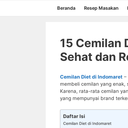
Langsung
Beranda
Resep Masakan
ke
isi
15 Cemilan D
Sehat dan R
Cemilan Diet di Indomaret
– 
membeli cemilan yang enak, s
Karena, rata-rata cemilan ya
yang mempunyai brand terken
Daftar Isi
Cemilan Diet di Indomaret