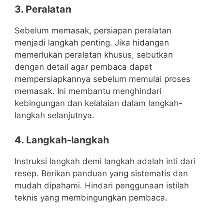
3. Peralatan
Sebelum memasak, persiapan peralatan
menjadi langkah penting. Jika hidangan
memerlukan peralatan khusus, sebutkan
dengan detail agar pembaca dapat
mempersiapkannya sebelum memulai proses
memasak. Ini membantu menghindari
kebingungan dan kelalaian dalam langkah-
langkah selanjutnya.
4. Langkah-langkah
Instruksi langkah demi langkah adalah inti dari
resep. Berikan panduan yang sistematis dan
mudah dipahami. Hindari penggunaan istilah
teknis yang membingungkan pembaca.