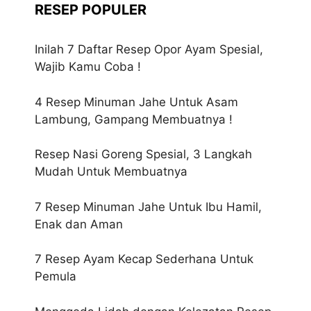
RESEP POPULER
Inilah 7 Daftar Resep Opor Ayam Spesial,
Wajib Kamu Coba !
4 Resep Minuman Jahe Untuk Asam
Lambung, Gampang Membuatnya !
Resep Nasi Goreng Spesial, 3 Langkah
Mudah Untuk Membuatnya
7 Resep Minuman Jahe Untuk Ibu Hamil,
Enak dan Aman
7 Resep Ayam Kecap Sederhana Untuk
Pemula