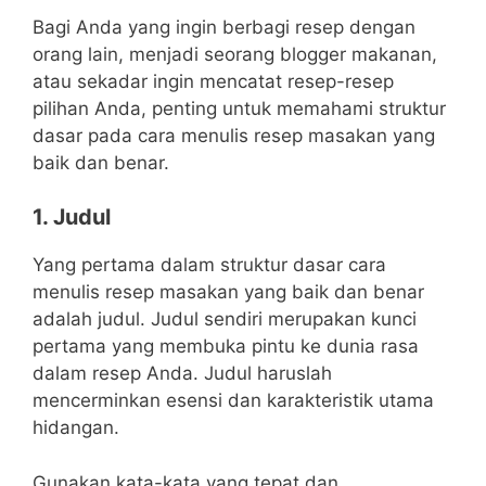
Bagi Anda yang ingin berbagi resep dengan
orang lain, menjadi seorang blogger makanan,
atau sekadar ingin mencatat resep-resep
pilihan Anda, penting untuk memahami struktur
dasar pada cara menulis resep masakan yang
baik dan benar.
1. Judul
Yang pertama dalam struktur dasar cara
menulis resep masakan yang baik dan benar
adalah judul. Judul sendiri merupakan kunci
pertama yang membuka pintu ke dunia rasa
dalam resep Anda. Judul haruslah
mencerminkan esensi dan karakteristik utama
hidangan.
Gunakan kata-kata yang tepat dan