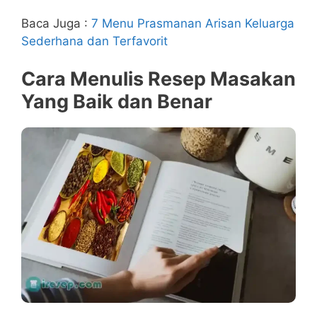
Baca Juga :
7 Menu Prasmanan Arisan Keluarga
Sederhana dan Terfavorit
Cara Menulis Resep Masakan
Yang Baik dan Benar