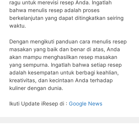
ragu untuk merevisi resep Anda. Ingatlah
bahwa menulis resep adalah proses
berkelanjutan yang dapat ditingkatkan seiring
waktu.
Dengan mengikuti panduan cara menulis resep
masakan yang baik dan benar di atas, Anda
akan mampu menghasilkan resep masakan
yang sempurna. Ingatlah bahwa setiap resep
adalah kesempatan untuk berbagi keahlian,
kreativitas, dan kecintaan Anda terhadap
kuliner dengan dunia.
Ikuti Update iResep di :
Google News