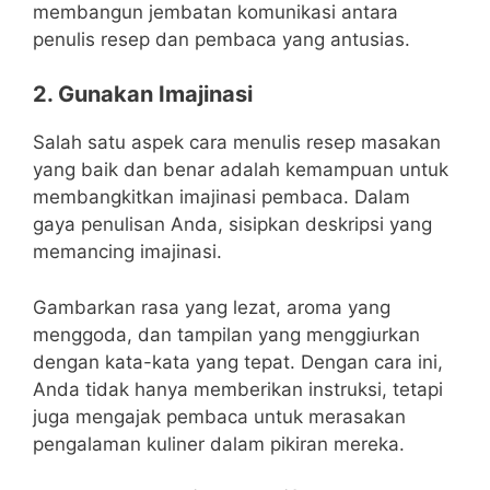
membangun jembatan komunikasi antara
penulis resep dan pembaca yang antusias.
2. Gunakan Imajinasi
Salah satu aspek cara menulis resep masakan
yang baik dan benar adalah kemampuan untuk
membangkitkan imajinasi pembaca. Dalam
gaya penulisan Anda, sisipkan deskripsi yang
memancing imajinasi.
Gambarkan rasa yang lezat, aroma yang
menggoda, dan tampilan yang menggiurkan
dengan kata-kata yang tepat. Dengan cara ini,
Anda tidak hanya memberikan instruksi, tetapi
juga mengajak pembaca untuk merasakan
pengalaman kuliner dalam pikiran mereka.