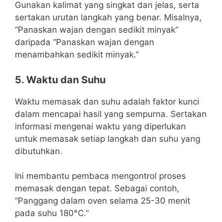
Gunakan kalimat yang singkat dan jelas, serta
sertakan urutan langkah yang benar. Misalnya,
“Panaskan wajan dengan sedikit minyak”
daripada “Panaskan wajan dengan
menambahkan sedikit minyak.”
5. Waktu dan Suhu
Waktu memasak dan suhu adalah faktor kunci
dalam mencapai hasil yang sempurna. Sertakan
informasi mengenai waktu yang diperlukan
untuk memasak setiap langkah dan suhu yang
dibutuhkan.
Ini membantu pembaca mengontrol proses
memasak dengan tepat. Sebagai contoh,
“Panggang dalam oven selama 25-30 menit
pada suhu 180°C.”