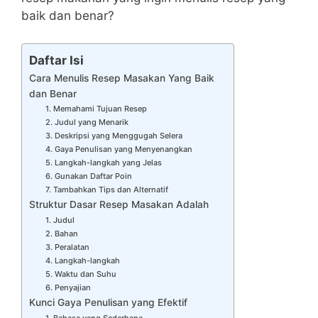
baik dan benar?
Daftar Isi
Cara Menulis Resep Masakan Yang Baik
dan Benar
1. Memahami Tujuan Resep
2. Judul yang Menarik
3. Deskripsi yang Menggugah Selera
4. Gaya Penulisan yang Menyenangkan
5. Langkah-langkah yang Jelas
6. Gunakan Daftar Poin
7. Tambahkan Tips dan Alternatif
Struktur Dasar Resep Masakan Adalah
1. Judul
2. Bahan
3. Peralatan
4. Langkah-langkah
5. Waktu dan Suhu
6. Penyajian
Kunci Gaya Penulisan yang Efektif
1. Bahasa yang Sederhana