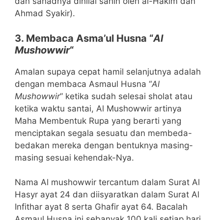
dan sanadnya dinilai sahih oleh al-Hakim dan
Ahmad Syakir).
3. Membaca Asma’ul Husna “
Al
Mushowwir
“
Amalan supaya cepat hamil selanjutnya adalah
dengan membaca Asmaul Husna “
Al
Mushowwir
” ketika sudah selesai sholat atau
ketika waktu santai, Al Mushowwir artinya
Maha Membentuk Rupa yang berarti yang
menciptakan segala sesuatu dan membeda-
bedakan mereka dengan bentuknya masing-
masing sesuai kehendak-Nya.
Nama Al mushowwir tercantum dalam Surat Al
Hasyr ayat 24 dan diisyaratkan dalam Surat Al
Infithar ayat 8 serta Ghafir ayat 64. Bacalah
Asmaul Husna ini sebanyak 100 kali setiap hari