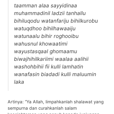
taamman alaa sayyidinaa
muhammadinil ladzii tanhallu
bihiluqodu watanfariju bihilkurobu
watuqdhoo bihilhawaaiju
watunaalu bihir roghooibu
wahusnul khowaatimi
wayustasqaal ghomaamu
biwajhihilkariimi waalaa aalihii
washohbihii fii kulli lamhatin
wanafasin biadadi kulli maluumin
laka
Artinya: “Ya Allah, limpahkanlah shalawat yang
sempurna dan curahkanlah salam