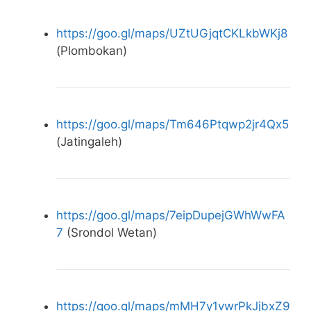
https://goo.gl/maps/UZtUGjqtCKLkbWKj8
(Plombokan)
https://goo.gl/maps/Tm646Ptqwp2jr4Qx5
(Jatingaleh)
https://goo.gl/maps/7eipDupejGWhWwFA
7
(Srondol Wetan)
https://goo.gl/maps/mMH7y1vwrPkJjbxZ9