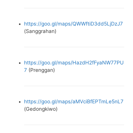
https://goo.gl/maps/QWWftiD3dd5LjDzJ7
(Sanggrahan)
https://goo.gl/maps/HazdH2fFyaNW77PU
7
(Prenggan)
https://goo.gl/maps/aMVciBfEPTmLe5nL7
(Gedongkiwo)