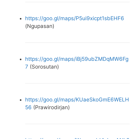
https://goo.gl/maps/P5ui9xicpt1sbEHF6
(Ngupasan)
https://goo.gl/maps/iBj59ubZMDqMW6Fg
7
(Sorosutan)
https://goo.gl/maps/KUaeSkoGmE6WELH
56
(Prawirodirjan)