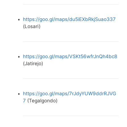
https://goo.gl/maps/du5iEXbRkjSuao337
(Losari)
https://goo.gl/maps/VSKt56wfrJnQh4bc8
(Jatirejo)
https://goo.gl/maps/7rJdyYUW9ddrRJVG
7
(Tegalgondo)