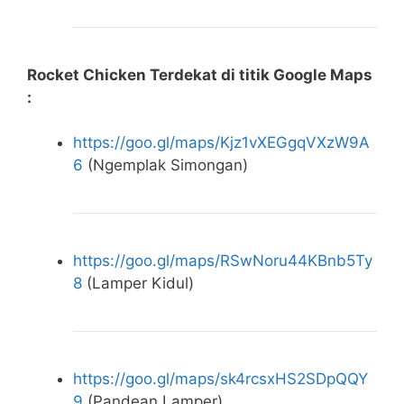
Rocket Chicken Terdekat di titik Google Maps
:
https://goo.gl/maps/Kjz1vXEGgqVXzW9A
6
(Ngemplak Simongan)
https://goo.gl/maps/RSwNoru44KBnb5Ty
8
(Lamper Kidul)
https://goo.gl/maps/sk4rcsxHS2SDpQQY
9
(Pandean Lamper)