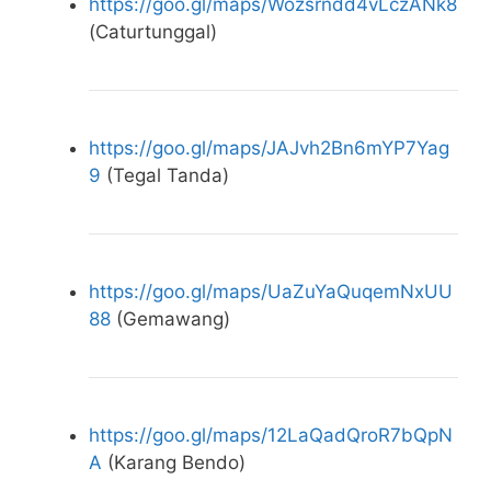
https://goo.gl/maps/Wozsrndd4vLczANk8
(Caturtunggal)
https://goo.gl/maps/JAJvh2Bn6mYP7Yag
9
(Tegal Tanda)
https://goo.gl/maps/UaZuYaQuqemNxUU
88
(Gemawang)
https://goo.gl/maps/12LaQadQroR7bQpN
A
(Karang Bendo)