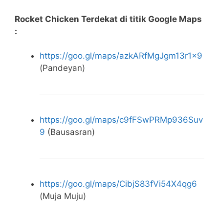
Rocket Chicken Terdekat di titik Google Maps
:
https://goo.gl/maps/azkARfMgJgm13r1x9
(Pandeyan)
https://goo.gl/maps/c9fFSwPRMp936Suv
9
(Bausasran)
https://goo.gl/maps/CibjS83fVi54X4qg6
(Muja Muju)