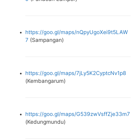
https://goo.gl/maps/nQpyUgoXei9t5LAW
7
(Sampangan)
https://goo.gl/maps/7jLy5K2CyptcNv1p8
(Kembangarum)
https://goo.gl/maps/G539zwVsffZje33m7
(Kedungmundu)