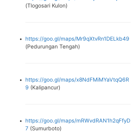
(Tlogosari Kulon)
https://goo.gl/maps/Mr9qXtvRn1DELkb49
(Pedurungan Tengah)
https://goo.gl/maps/x8NdFMiMYaVtqQ6R
9
(Kalipancur)
https://goo.gl/maps/mRWvdRAN1h2qFfyD
7
(Sumurboto)