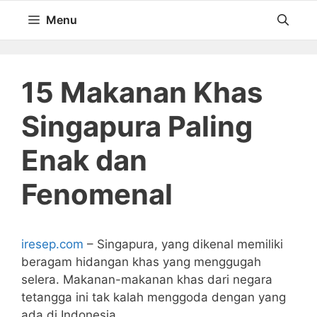
Langsung
Menu
ke
isi
15 Makanan Khas
Singapura Paling
Enak dan
Fenomenal
iresep.com
– Singapura, yang dikenal memiliki
beragam hidangan khas yang menggugah
selera. Makanan-makanan khas dari negara
tetangga ini tak kalah menggoda dengan yang
ada di Indonesia.