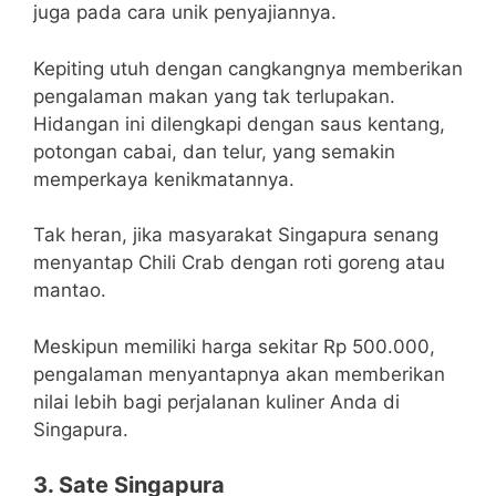
juga pada cara unik penyajiannya.
Kepiting utuh dengan cangkangnya memberikan
pengalaman makan yang tak terlupakan.
Hidangan ini dilengkapi dengan saus kentang,
potongan cabai, dan telur, yang semakin
memperkaya kenikmatannya.
Tak heran, jika masyarakat Singapura senang
menyantap Chili Crab dengan roti goreng atau
mantao.
Meskipun memiliki harga sekitar Rp 500.000,
pengalaman menyantapnya akan memberikan
nilai lebih bagi perjalanan kuliner Anda di
Singapura.
3. Sate Singapura