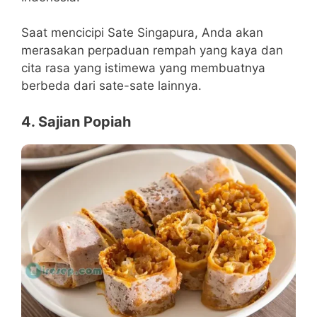
Saat mencicipi Sate Singapura, Anda akan
merasakan perpaduan rempah yang kaya dan
cita rasa yang istimewa yang membuatnya
berbeda dari sate-sate lainnya.
4. Sajian Popiah