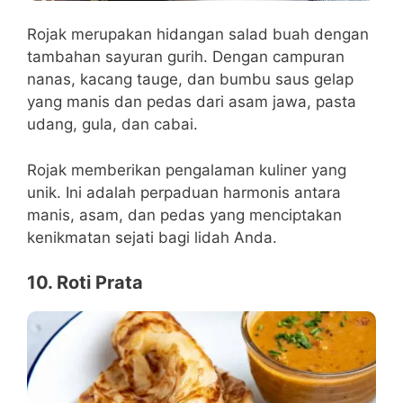
Rojak merupakan hidangan salad buah dengan
tambahan sayuran gurih. Dengan campuran
nanas, kacang tauge, dan bumbu saus gelap
yang manis dan pedas dari asam jawa, pasta
udang, gula, dan cabai.
Rojak memberikan pengalaman kuliner yang
unik. Ini adalah perpaduan harmonis antara
manis, asam, dan pedas yang menciptakan
kenikmatan sejati bagi lidah Anda.
10. Roti Prata