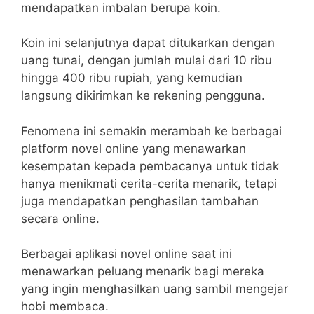
mendapatkan imbalan berupa koin.
Koin ini selanjutnya dapat ditukarkan dengan
uang tunai, dengan jumlah mulai dari 10 ribu
hingga 400 ribu rupiah, yang kemudian
langsung dikirimkan ke rekening pengguna.
Fenomena ini semakin merambah ke berbagai
platform novel online yang menawarkan
kesempatan kepada pembacanya untuk tidak
hanya menikmati cerita-cerita menarik, tetapi
juga mendapatkan penghasilan tambahan
secara online.
Berbagai aplikasi novel online saat ini
menawarkan peluang menarik bagi mereka
yang ingin menghasilkan uang sambil mengejar
hobi membaca.