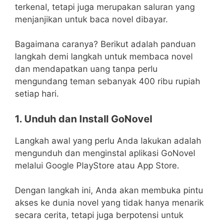
terkenal, tetapi juga merupakan saluran yang
menjanjikan untuk baca novel dibayar.
Bagaimana caranya? Berikut adalah panduan
langkah demi langkah untuk membaca novel
dan mendapatkan uang tanpa perlu
mengundang teman sebanyak 400 ribu rupiah
setiap hari.
1. Unduh dan Install GoNovel
Langkah awal yang perlu Anda lakukan adalah
mengunduh dan menginstal aplikasi GoNovel
melalui Google PlayStore atau App Store.
Dengan langkah ini, Anda akan membuka pintu
akses ke dunia novel yang tidak hanya menarik
secara cerita, tetapi juga berpotensi untuk