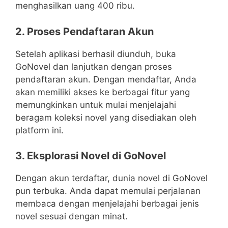
menghasilkan uang 400 ribu.
2. Proses Pendaftaran Akun
Setelah aplikasi berhasil diunduh, buka
GoNovel dan lanjutkan dengan proses
pendaftaran akun. Dengan mendaftar, Anda
akan memiliki akses ke berbagai fitur yang
memungkinkan untuk mulai menjelajahi
beragam koleksi novel yang disediakan oleh
platform ini.
3. Eksplorasi Novel di GoNovel
Dengan akun terdaftar, dunia novel di GoNovel
pun terbuka. Anda dapat memulai perjalanan
membaca dengan menjelajahi berbagai jenis
novel sesuai dengan minat.