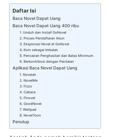
Daftar Isi
Baca Novel Dapat Uang
Baca Novel Dapat Uang 400 ribu
1. Unduh dan Install GoNovel
2. Proses Pendaftaran Akun
3. Eksplorasi Novel di GoNovel
4. Koin sebagai Imbalan
5. Pencairan Penghasilan dan Batas Minimum
6. Berkontribusi dengan Penilaian
Aplikasi Baca Novel Dapat Uang
1. Novelah
2. NovelMe
3. Fizzo
4. Cabaca
5. Finovel
6. GoodNovel
7. Wattpad
8. NovelToon
Penutup