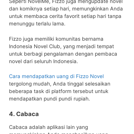
Seperti NovelMe, Fizzo juga mengupdate novel
dan komiknya setiap hari, memungkinkan Anda
untuk membaca cerita favorit setiap hari tanpa
menunggu terlalu lama.
Fizzo juga memiliki komunitas bernama
Indonesia Novel Club, yang menjadi tempat
untuk berbagi pengalaman dengan pembaca
novel dari seluruh Indonesia.
Cara mendapatkan uang di Fizzo Novel
tergolong mudah, Anda tinggal selesaikan
beberapa task di platform tersebut untuk
mendapatkan pundi pundi rupiah.
4. Cabaca
Cabaca adalah aplikasi lain yang